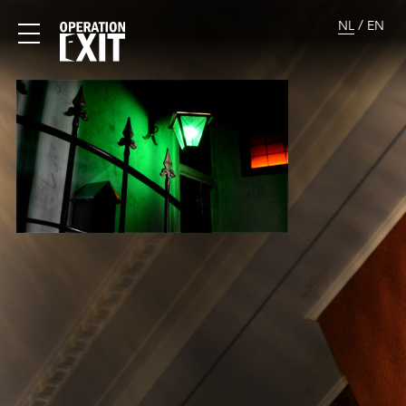
/
NL
EN