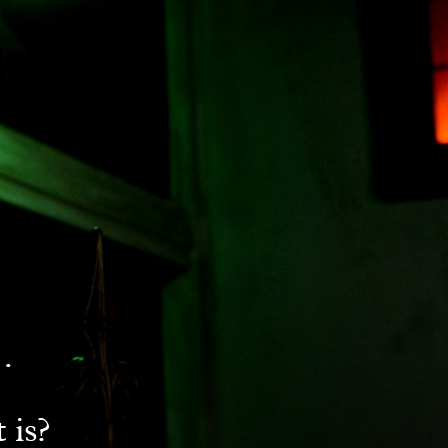
…
 is?