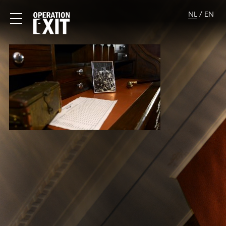
/
NL
EN