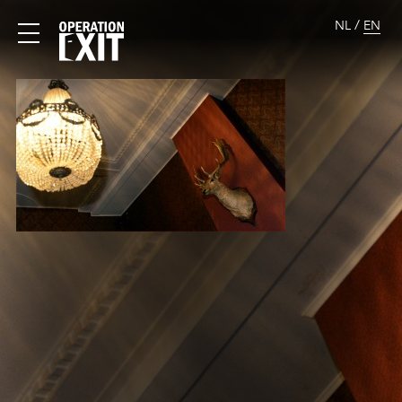
/
NL
EN