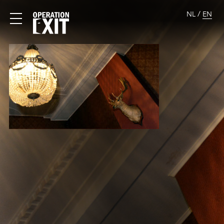
/
NL
EN